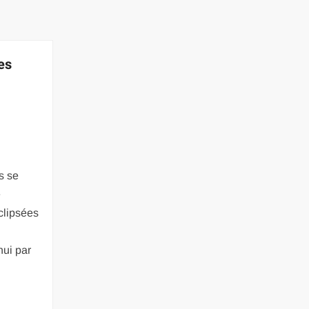
es
s se
e
clipsées
hui par