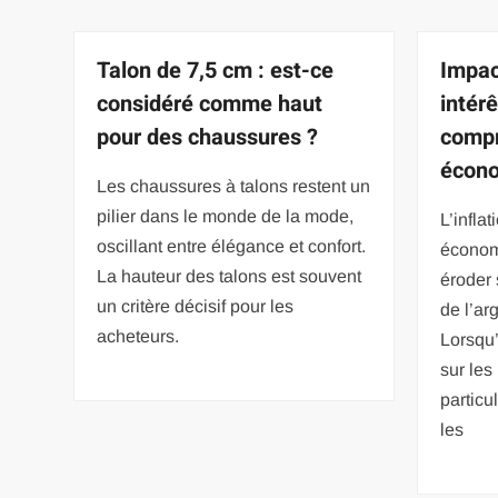
Talon de 7,5 cm : est-ce
Impact
considéré comme haut
intér
pour des chaussures ?
compr
écon
Les chaussures à talons restent un
pilier dans le monde de la mode,
L’infla
oscillant entre élégance et confort.
économ
La hauteur des talons est souvent
éroder 
un critère décisif pour les
de l’ar
acheteurs.
Lorsqu’
sur les
particu
les