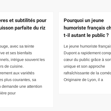
res et subtilités pour
Pourquoi un jeune
uisson parfaite du riz
humoriste français c
t-il autant le public ?
rouge, avec sa teinte
Le jeune humoriste françai
ive et ses bienfaits
Dupont a rapidement conqu
onnels, intrigue souvent les
cœur du public grâce à son
s de cuisine.
unique et son approche
rement aux variétés
rafraîchissante de la comé
s plus courantes, sa
Originaire de Lyon, il a
n demande une attention
lière pour