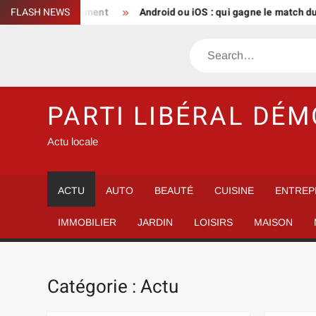
Skip
 RP sereinement
FLASH NEWS
Android ou iOS : qui gagne le match du télépho
to
content
Search
PARTI LIBÉRAL DÉ
Actu locale
ACTU
AUTO
BEAUTÉ
CUISINE
ENTREP
IMMOBILIER
JARDIN
LOISIRS
MAISON
Catégorie :
Actu