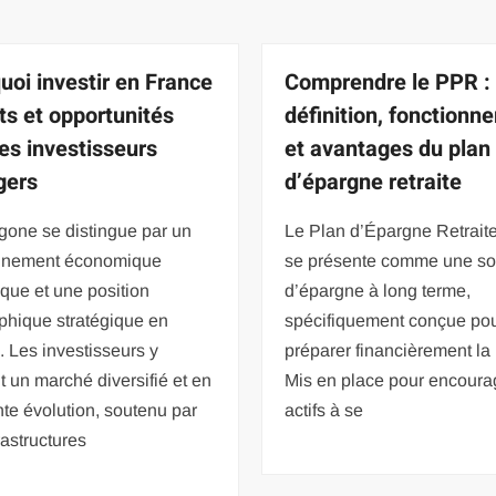
uoi investir en France
Comprendre le PPR :
uts et opportunités
définition, fonctionn
les investisseurs
et avantages du plan
gers
d’épargne retraite
gone se distingue par un
Le Plan d’Épargne Retrait
nnement économique
se présente comme une so
que et une position
d’épargne à long terme,
phique stratégique en
spécifiquement conçue po
 Les investisseurs y
préparer financièrement la r
t un marché diversifié et en
Mis en place pour encoura
te évolution, soutenu par
actifs à se
rastructures