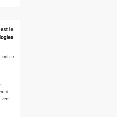
 est le
logies
ement se
e,
rent.
ouvent