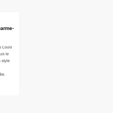
harme-
s Louis
is le
 style
die.