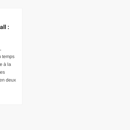
ll :
,
du temps
e à la
tes
 en deux