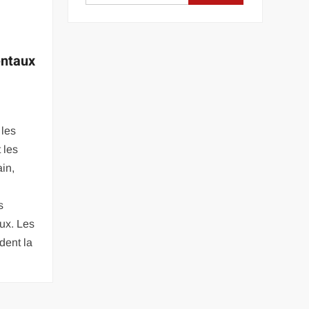
entaux
 les
 les
in,
s
aux. Les
èdent la