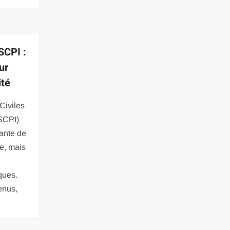
SCPI :
ur
ité
Civiles
SCPI)
yante de
ne, mais
iques.
enus,