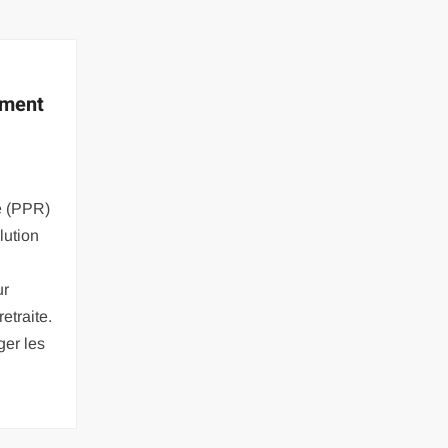
ement
e (PPR)
lution
ur
etraite.
ger les