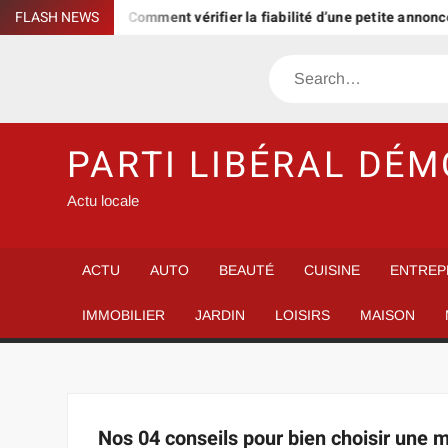
Skip
is le rater
FLASH NEWS
Comment vérifier la fiabilité d’une petite annonce
to
content
Search
PARTI LIBÉRAL DÉ
Actu locale
ACTU
AUTO
BEAUTÉ
CUISINE
ENTREP
IMMOBILIER
JARDIN
LOISIRS
MAISON
Nos 04 conseils pour bien choisir une m