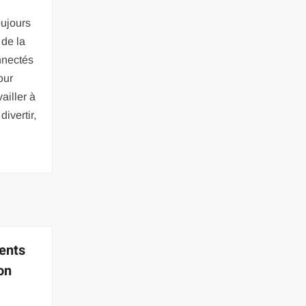
ujours
de la
nnectés
our
ailler à
ivertir,
ents
on