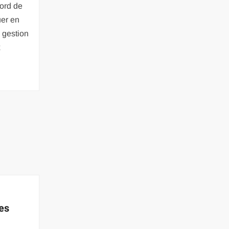
ord de
uer en
 gestion
x
les