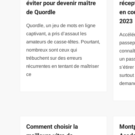
éviter pour devenir maître
récep
de Quordle
en co
2023
Quordle, un jeu de mots en ligne
captivant, a pris d’assaut les
Accélér
amateurs de casse-têtes. Pourtant,
passepo
nombreux sont ceux qui
connaît
trébuchent sur des erreurs
un pass
récurrentes en tentant de maîtriser
s’étire
ce
surtout
demand
Comment choisir la
Montp