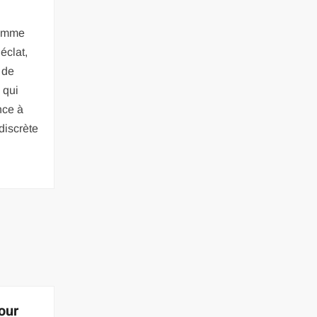
comme
éclat,
 de
 qui
nce à
 discrète
our