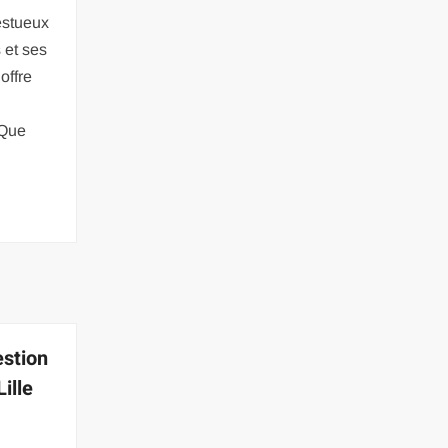
estueux
s et ses
offre
 Que
estion
ille