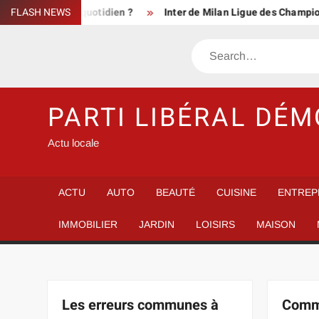
Skip
ment au quotidien ?
FLASH NEWS
Inter de Milan Ligue des Champions, le cl
to
content
Search
PARTI LIBÉRAL DÉ
Actu locale
ACTU
AUTO
BEAUTÉ
CUISINE
ENTREP
IMMOBILIER
JARDIN
LOISIRS
MAISON
Les erreurs communes à
Comme