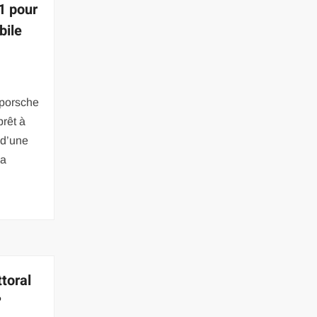
1 pour
bile
 porsche
prêt à
 d’une
La
ttoral
?