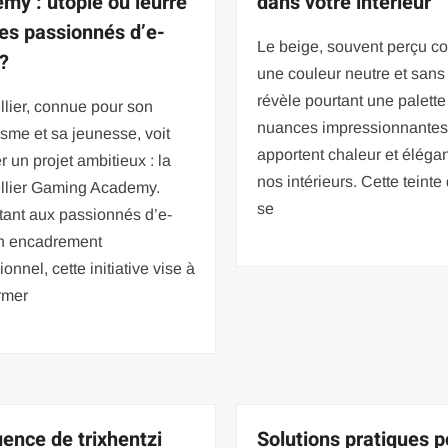
my : utopie ou leurre
dans votre intérieur
les passionnés d’e-
Le beige, souvent perçu 
 ?
une couleur neutre et sans 
révèle pourtant une palette
lier, connue pour son
nuances impressionnantes
sme et sa jeunesse, voit
apportent chaleur et éléga
 un projet ambitieux : la
nos intérieurs. Cette teinte
llier Gaming Academy.
se
tant aux passionnés d’e-
un encadrement
ionnel, cette initiative vise à
rmer
uence de trixhentzi
Solutions pratiques p