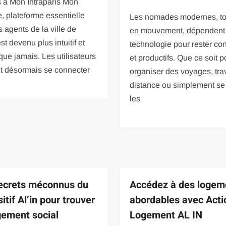
 à Mon Intraparis Mon
 plateforme essentielle
Les nomades modernes, to
s agents de la ville de
en mouvement, dépendent 
st devenu plus intuitif et
technologie pour rester co
que jamais. Les utilisateurs
et productifs. Que ce soit p
t désormais se connecter
organiser des voyages, trav
distance ou simplement se d
les
ecrets méconnus du
Accédez à des logem
itif Al’in pour trouver
abordables avec Acti
gement social
Logement AL IN