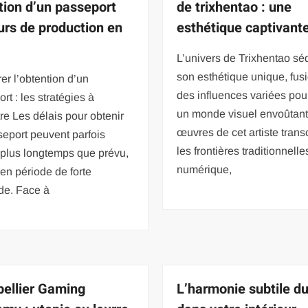
tion d’un passeport
de trixhentao : une
urs de production en
esthétique captivant
L’univers de Trixhentao séd
son esthétique unique, fus
er l’obtention d’un
des influences variées pou
rt : les stratégies à
un monde visuel envoûtant
re Les délais pour obtenir
œuvres de cet artiste tran
eport peuvent parfois
les frontières traditionnelles
r plus longtemps que prévu,
numérique,
 en période de forte
e. Face à
ellier Gaming
L’harmonie subtile d