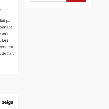
e
uit par
ionnant
r créer
. Les
scendent
 de l’art
u beige