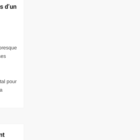
rs d’un
toresque
ses
tal pour
La
nt