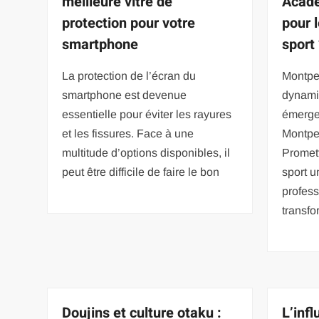
meilleure vitre de
Acade
protection pour votre
pour 
smartphone
sport
La protection de l’écran du
Montpel
smartphone est devenue
dynami
essentielle pour éviter les rayures
émerger
et les fissures. Face à une
Montpe
multitude d’options disponibles, il
Promet
peut être difficile de faire le bon
sport 
profess
transfo
Doujins et culture otaku :
L’infl