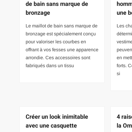
de bain sans marque de
homme
bronzage
une b
Le maillot de bain sans marque de
Les ch
bronzage est spécialement conçu
détermi
pour valoriser les courbes en
vestim
offrant à vos fesses une apparence
peuvent
arrondie. Ces accessoires sont
en mett
fabriqués dans un tissu
forts. 
si
Créer un look inimitable
4 rai
avec une casquette
la Om